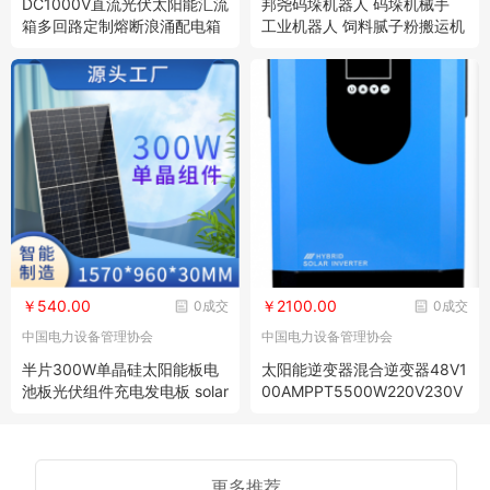
DC1000V直流光伏太阳能汇流
邦尧码垛机器人 码垛机械手
箱多回路定制熔断浪涌配电箱
工业机器人 饲料腻子粉搬运机
厂家直销
器人
￥540.00
￥2100.00
0成交
0成交
中国电力设备管理协会
中国电力设备管理协会
半片300W单晶硅太阳能板电
太阳能逆变器混合逆变器48V1
池板光伏组件充电发电板 solar
00AMPPT5500W220V230V
panel
240V逆控一体机
更多推荐