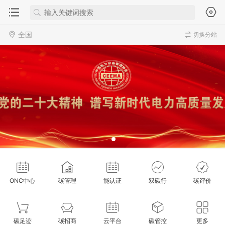
全国
切换分站
ONC中心
碳管理
能认证
双碳行
碳评价
碳足迹
碳招商
云平台
碳管控
更多